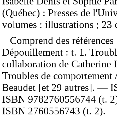
Isabelle Denis et Sophie P
(Québec) : Presses de l'Uni
volumes : illustrations ; 23
Comprend des références 
Dépouillement :
t. 1. Troubl
collaboration de Catherine Bé
Troubles de comportement /
Beaudet [et 29 autres]. —
I
ISBN
9782760556744
(t. 
ISBN
2760556743
(t. 2).