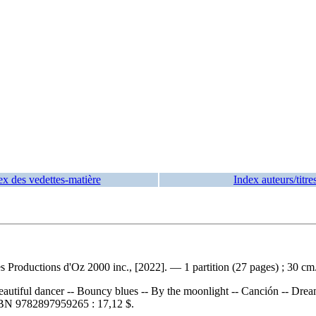
ex des vedettes-matière
Index auteurs/titre
 Productions d'Oz 2000 inc., [2022]. — 1 partition (27 pages) ; 30 cm
Beautiful dancer -- Bouncy blues -- By the moonlight -- Canción -- Dre
SBN
9782897959265 :
17,12 $
.