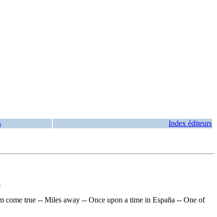
s
Index éditeurs
.
am come true -- Miles away -- Once upon a time in España -- One of