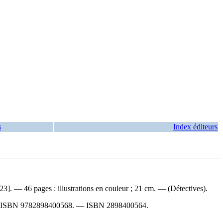
s
Index éditeurs
23]. — 46 pages : illustrations en couleur ; 21 cm. — (Détectives).
ISBN
9782898400568
. —
ISBN
2898400564
.