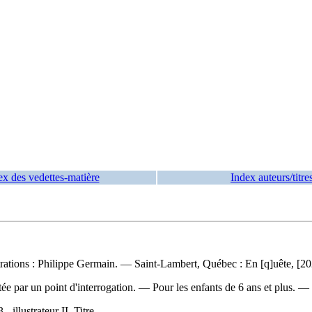
ex des vedettes-matière
Index auteurs/titre
ustrations : Philippe Germain. — Saint-Lambert, Québec : En [q]uête, [20
ée par un point d'interrogation. — Pour les enfants de 6 ans et plus. —
illustrateur II. Titre.