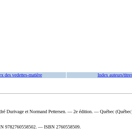
ex des vedettes-matière
Index auteurs/titre
dré Durivage et Normand Pettersen. — 2e édition. — Québec (Québec) :
BN
9782760558502
. —
ISBN
2760558509
.