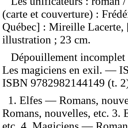
Les unificateurs : roman
/
(carte et couverture) : Fréd
Québec] : Mireille Lacerte,
illustration ; 23 cm.
Dépouillement incomplet
Les magiciens en exil. —
I
ISBN
9782982144149
(t. 2
1. Elfes — Romans, nouvel
Romans, nouvelles, etc. 3.
etc. 4. Magiciens — Romans,