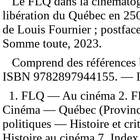
Le FLQ dans la cinématogr
libération du Québec en 2
de Louis Fournier ; postfac
Somme toute, 2023.
Comprend des références b
ISBN
9782897944155
. —
1. FLQ — Au cinéma 2. 
Cinéma — Québec (Province
politiques — Histoire et cri
Histoire au cinéma 7. Index 