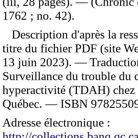
(iii, 28 pages). — (Chronic
1762 ; no. 42).
Description d'après la resso
titre du fichier PDF (site 
13 juin 2023). —
Traductio
Surveillance du trouble du d
hyperactivité (TDAH) chez l
Québec. —
ISBN
9782550
Adresse électronique :
http://collections.banq.qc.