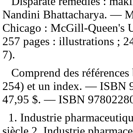
Disparate remedies : mak
Nandini Bhattacharya. — Mo
Chicago : McGill-Queen's Un
257 pages : illustrations ; 
7).
Comprend des références b
254) et un index. —
ISBN
47,95 $
. —
ISBN
9780228
1. Industrie pharmaceuti
siècle 2. Industrie pharma