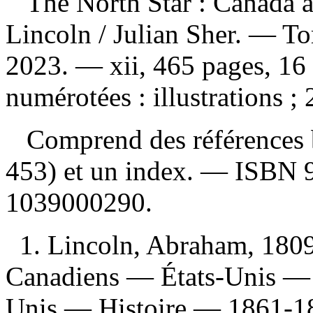
The North Star : Canada a
Lincoln
/ Julian Sher. — T
2023. — xii, 465 pages, 16
numérotées : illustrations ;
Comprend des références b
453) et un index. —
ISBN
1039000290
.
1. Lincoln, Abraham, 180
Canadiens — États-Unis — H
Unis — Histoire — 1861-18