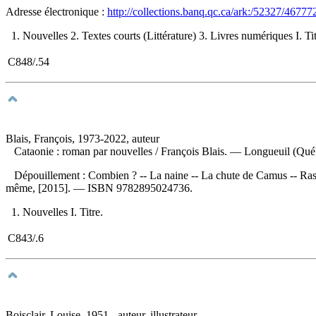
Adresse électronique :
http://collections.banq.qc.ca/ark:/52327/46777
1. Nouvelles 2. Textes courts (Littérature) 3. Livres numériques I. Tit
C848/.54
Blais, François, 1973-2022, auteur
Cataonie : roman par nouvelles
/ François Blais. — Longueuil (Qué
Dépouillement :
Combien ? -- La naine -- La chute de Camus -- Rask
même, [2015]. —
ISBN
9782895024736
.
1. Nouvelles I. Titre.
C843/.6
Boisclair, Louise, 1951-, auteur, illustrateur