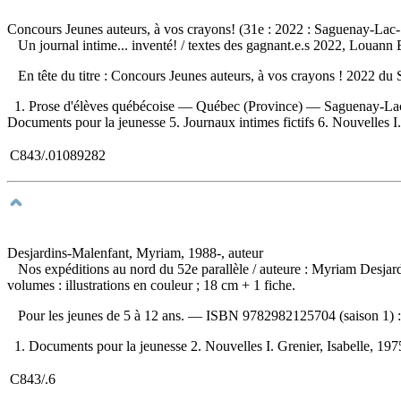
Concours Jeunes auteurs, à vos crayons! (31e : 2022 : Saguenay-Lac-
Un journal intime... inventé!
/ textes des gagnant.e.s 2022, Louann 
En tête du titre : Concours Jeunes auteurs, à vos crayons ! 2022 du
1. Prose d'élèves québécoise — Québec (Province) — Saguenay-Lac-
Documents pour la jeunesse 5. Journaux intimes fictifs 6. Nouvelles I
C843/.01089282
Desjardins-Malenfant, Myriam, 1988-, auteur
Nos expéditions au nord du 52e parallèle
/ auteure : Myriam Desjard
volumes : illustrations en couleur ; 18 cm + 1 fiche.
Pour les jeunes de 5 à 12 ans. —
ISBN
9782982125704
(saison 1) 
1. Documents pour la jeunesse 2. Nouvelles I. Grenier, Isabelle, 1975-,
C843/.6