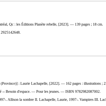
réal, Qc : les Éditions Planète rebelle, [2023]. — 139 pages ; 18 cm.
N
2925142648
.
Province)] : Laurie Lachapelle, [2022]. — 162 pages : illustrations ; 
lé -- Besoin d'espace. — Pour les jeunes. —
ISBN
9782982087002
.
97-. Allison la sombre II. Lachapelle, Laurie, 1997-. Vampires III. Lac