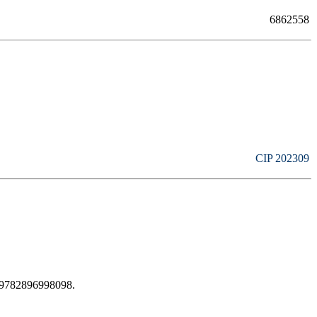
6862558
CIP 202309
9782896998098
.