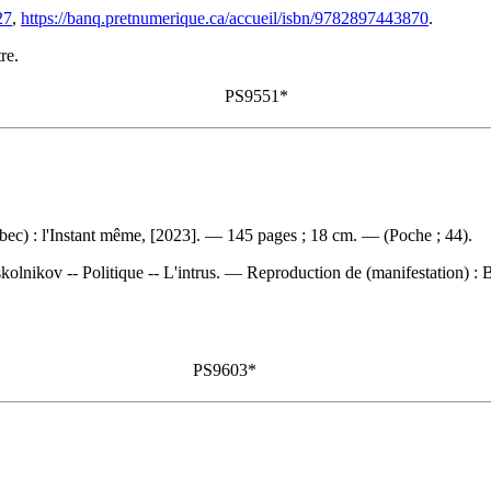
27
,
https://banq.pretnumerique.ca/accueil/isbn/9782897443870
.
re.
PS9551*
bec) : l'Instant même, [2023]. — 145 pages ; 18 cm. — (Poche ; 44).
olnikov -- Politique -- L'intrus. —
Reproduction de (manifestation) :
B
PS9603*