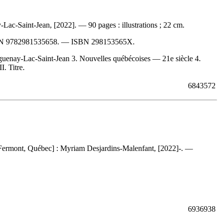
-Lac-Saint-Jean, [2022]. — 90 pages : illustrations ; 22 cm.
BN
9782981535658
. —
ISBN
298153565X
.
uenay-Lac-Saint-Jean 3. Nouvelles québécoises — 21e siècle 4.
. Titre.
6843572
 — [Fermont, Québec] : Myriam Desjardins-Malenfant, [2022]-. —
6936938