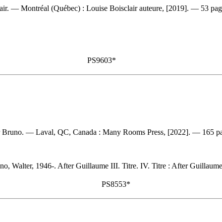
lair. — Montréal (Québec) : Louise Boisclair auteure, [2019]. — 53 pages
PS9603*
r Bruno. — Laval, QC, Canada : Many Rooms Press, [2022]. — 165 pa
o, Walter, 1946-. After Guillaume III. Titre. IV. Titre : After Guillaume
PS8553*