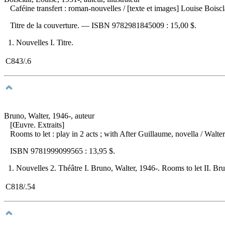
Caféine transfert : roman-nouvelles
/ [texte et images] Louise Boisc
Titre de la couverture. —
ISBN
9782981845009 :
15,00 $
.
1. Nouvelles I. Titre.
C843/.6
Bruno, Walter, 1946-, auteur
[Œuvre. Extraits]
Rooms to let : play in 2 acts ; with After Guillaume, novella
/ Walte
ISBN
9781999099565 :
13,95 $
.
1. Nouvelles 2. Théâtre I. Bruno, Walter, 1946-. Rooms to let II. Brun
C818/.54