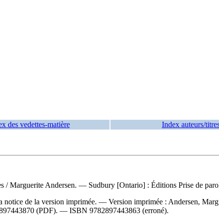
ex des vedettes-matière
Index auteurs/titre
es
/ Marguerite Andersen. — Sudbury [Ontario] : Éditions Prise de paro
a notice de la version imprimée. —
Version imprimée :
Andersen, Margu
897443870
(PDF). —
ISBN
9782897443863
(erroné).