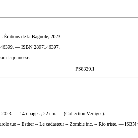
: Éditions de la Bagnole, 2023.
146399
. —
ISBN
2897146397
.
our la jeunesse.
PS8329.1
, 2023. — 145 pages ; 22 cm. — (Collection Vertiges).
ole tue -- Esther -- Le cadasteur -- Zombie inc. -- Rio triste. —
ISBN