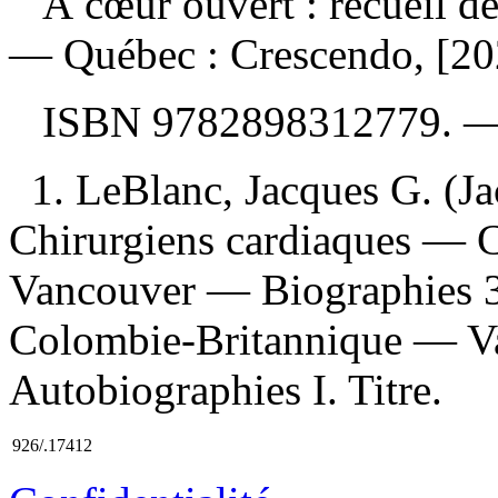
À cœur ouvert : recueil d
— Québec : Crescendo, [20
ISBN
9782898312779
. 
1. LeBlanc, Jacques G. (Ja
Chirurgiens cardiaques — 
Vancouver — Biographies 3
Colombie-Britannique — V
Autobiographies I. Titre.
926/.17412