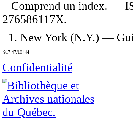
Comprend un index. —
I
276586117X
.
1. New York (N.Y.) — Guid
917.47/10444
Confidentialité