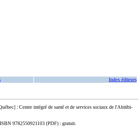
s
Index éditeurs
bec] : Centre intégré de santé et de services sociaux de l'Abitibi-
ISBN
9782550921103
(PDF) :
gratuit
.