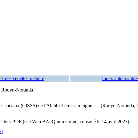
ex des vedettes-matière
Index auteurs/titre
 — Rouyn-Noranda
vices sociaux (CISSS) de l'Abitibi-Témiscamingue. — [Rouyn-Noranda, Qué
 du fichier PDF (site Web BAnQ numérique, consulté le 14 avril 2023). —
21
.