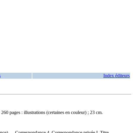
s
Index éditeurs
 pages : illustrations (certaines en couleur) ; 23 cm.
e) — Correspondance 4. Correspondance privée I. Titre.