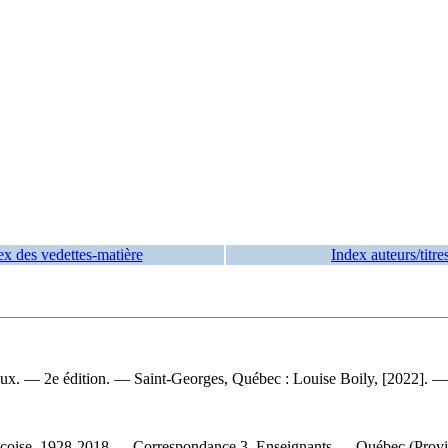
ex des vedettes-matière
Index auteurs/titre
x. — 2e édition. — Saint-Georges, Québec : Louise Boily, [2022]. — 260
çoise, 1928-2018 — Correspondance 3. Enseignants — Québec (Provinc