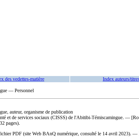
ex des vedettes-matière
Index auteurs/titre
ingue — Personnel
ngue, auteur, organisme de publication
anté et de services sociaux (CISSS) de l'Abitibi-Témiscamingue
. — [Rou
32 pages).
 du fichier PDF (site Web BAnQ numérique, consulté le 14 avril 2023). —