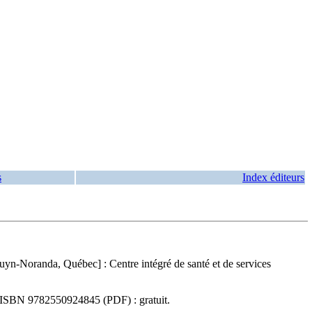
s
Index éditeurs
yn-Noranda, Québec] : Centre intégré de santé et de services
ISBN
9782550924845
(PDF) :
gratuit
.