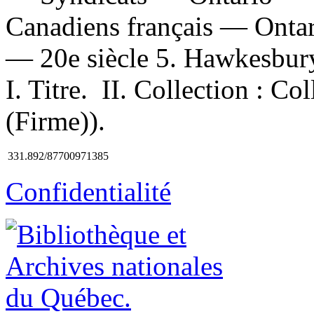
Canadiens français — Onta
— 20e siècle 5. Hawkesbury
I. Titre. II. Collection : Co
(Firme)).
331.892/87700971385
Confidentialité