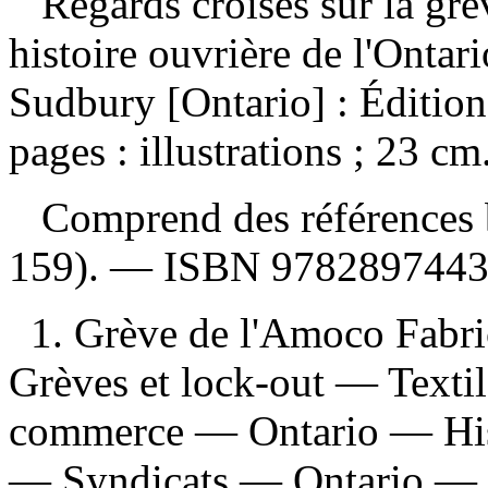
Regards croisés sur la g
histoire ouvrière de l'Ontar
Sudbury [Ontario] : Édition
pages : illustrations ; 23 c
Comprend des références b
159). —
ISBN
978289744
1. Grève de l'Amoco Fabri
Grèves et lock-out — Textile
commerce — Ontario — Histo
— Syndicats — Ontario — H