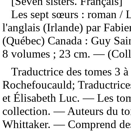
[Seven sisters. Français]
Les sept sœurs : roman
/ 
l'anglais (Irlande) par Fab
(Québec) Canada : Guy Sain
8 volumes ; 23 cm. — (Coll
Traductrice des tomes 3 à 
Rochefoucauld; Traductrice
et Élisabeth Luc. — Les tom
collection. — Auteurs du to
Whittaker. — Comprend des