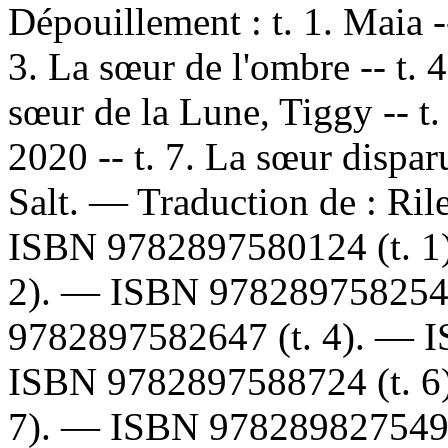
Dépouillement :
t. 1. Maia -
3. La sœur de l'ombre -- t. 4
sœur de la Lune, Tiggy -- t. 
2020 -- t. 7. La sœur disparue
Salt. —
Traduction de :
Ril
ISBN
9782897580124
(t. 
2). —
ISBN
97828975825
9782897582647
(t. 4). —
ISBN
9782897588724
(t. 
7). —
ISBN
97828982754