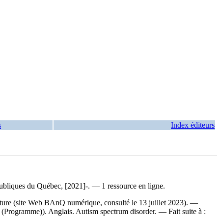
s
Index éditeurs
ubliques du Québec, [2021]-. — 1 ressource en ligne.
erture (site Web BAnQ numérique, consulté le 13 juillet 2023). —
té (Programme)). Anglais. Autism spectrum disorder. —
Fait suite à :