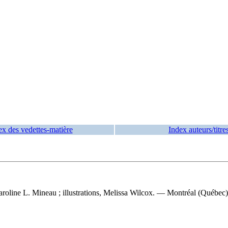
ex des vedettes-matière
Index auteurs/titre
aroline L. Mineau ; illustrations, Melissa Wilcox. — Montréal (Québec) 