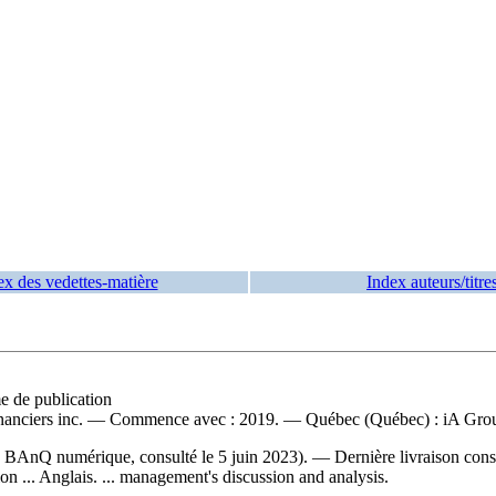
ex des vedettes-matière
Index auteurs/titre
me de publication
es financiers inc. — Commence avec : 2019. — Québec (Québec) : iA Grou
eb BAnQ numérique, consulté le 5 juin 2023). — Dernière livraison cons
ion ... Anglais. ... management's discussion and analysis.