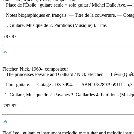
Place de l'Étoile : guitare seule
= solo guitar / Michel Dalle Ave. — 
Notes biographiques en français. — Titre de la couverture. —
Cotag
1. Guitare, Musique de 2. Partitions (Musique) I. Titre.
787.87
Fletcher, Nick, 1960-, compositeur
The princesses Pavane and Galliard
/ Nick Fletcher. — Lévis (Québe
Pour guitare. —
Cotage :
DZ 3994. —
ISBN
9782897959111 :
5,3
1. Guitare, Musique de 2. Pavanes 3. Gaillardes 4. Partitions (Musique
787.87
Florilège : guitare et instrument mélodique
= guitar and melodic instr