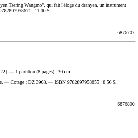
yen Tsering Wangmo", qui fait l'éloge du dranyen, un instrument
9782897958671 :
11,00 $
.
6876707
2]. — 1 partition (8 pages) ; 30 cm.
ure. —
Cotage :
DZ 3968. —
ISBN
9782897958855 :
8,56 $
.
6876800