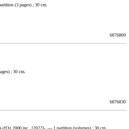
rtition (3 pages) ; 30 cm.
6876869
ages) ; 30 cm.
6876830
 d'Oz 2000 inc., [2022]-. — 1 partition (volumes) ; 30 cm.