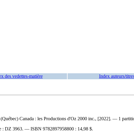
ex des vedettes-matière
Index auteurs/titre
(Québec) Canada : les Productions d'Oz 2000 inc., [2022]. — 1 partitio
e :
DZ 3963. —
ISBN
9782897958800 :
14,98 $
.