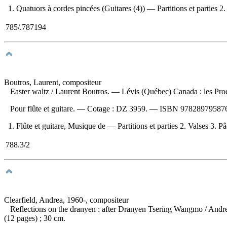
1. Quatuors à cordes pincées (Guitares (4)) — Partitions et parties 2. 
785/.787194
Boutros, Laurent, compositeur
Easter waltz
/ Laurent Boutros. — Lévis (Québec) Canada : les Produ
Pour flûte et guitare. —
Cotage :
DZ 3959. —
ISBN
978289795876
1. Flûte et guitare, Musique de — Partitions et parties 2. Valses 3. P
788.3/2
Clearfield, Andrea, 1960-, compositeur
Reflections on the dranyen : after Dranyen Tsering Wangmo
/ Andr
(12 pages) ; 30 cm.