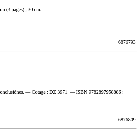
on (3 pages) ; 30 cm.
6876793
 Conclusiónes. —
Cotage :
DZ 3971. —
ISBN
9782897958886 :
6876809