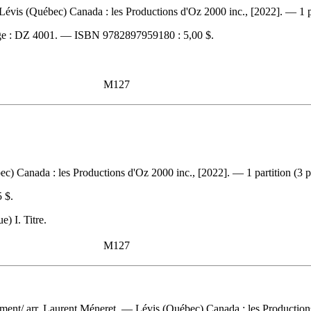
Lévis (Québec) Canada : les Productions d'Oz 2000 inc., [2022]. — 1 pa
e :
DZ 4001. —
ISBN
9782897959180 :
5,00 $
.
M127
c) Canada : les Productions d'Oz 2000 inc., [2022]. — 1 partition (3 p
5 $
.
) I. Titre.
M127
ument/ arr. Laurent Méneret. — Lévis (Québec) Canada : les Productions