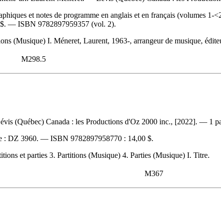
hiques et notes de programme en anglais et en français (volumes 1-<
 $
. —
ISBN
9782897959357
(vol. 2).
tions (Musique) I. Méneret, Laurent, 1963-, arrangeur de musique, éditeur
M298.5
évis (Québec) Canada : les Productions d'Oz 2000 inc., [2022]. — 1 part
e :
DZ 3960. —
ISBN
9782897958770 :
14,00 $
.
ons et parties 3. Partitions (Musique) 4. Parties (Musique) I. Titre.
M367