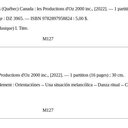
(Québec) Canada : les Productions d'Oz 2000 inc., [2022]. — 1 partiti
e :
DZ 3965. —
ISBN
9782897958824 :
5,00 $
.
sique) I. Titre.
M127
oductions d'Oz 2000 inc., [2022]. — 1 partition (16 pages) ; 30 cm.
lement :
Orientaciónes -- Una situación melancólica -- Danza ritual --
M127