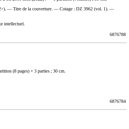
2>). — Titre de la couverture. —
Cotage :
DZ 3962 (vol. 1). —
 intellectuel.
6876788
ition (8 pages) + 3 parties ; 30 cm.
6876784