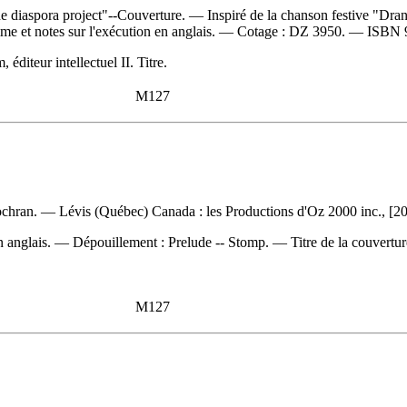
 diaspora project"--Couverture. — Inspiré de la chanson festive "Dran
me et notes sur l'exécution en anglais. —
Cotage :
DZ 3950. —
ISBN
éditeur intellectuel II. Titre.
M127
ochran. — Lévis (Québec) Canada : les Productions d'Oz 2000 inc., [202
n anglais. —
Dépouillement :
Prelude -- Stomp. — Titre de la couvert
M127