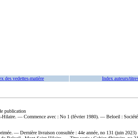
ex des vedettes-matière
Index auteurs/titre
de publication
t-Hilaire
. — Commence avec : No 1 (février 1980). — Beloeil : Société d
mprimée. — Dernière livraison consultée : 44e année, no 131 (juin 2023)