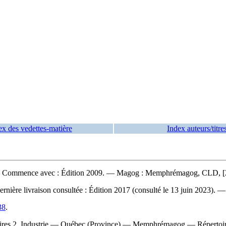
ex des vedettes-matière
Index auteurs/titre
 Commence avec : Édition 2009. — Magog : Memphrémagog, CLD, [200
rnière livraison consultée : Édition 2017 (consulté le 13 juin 2023). 
38
.
ires 2. Industrie — Québec (Province) — Memphrémagog — Réperto