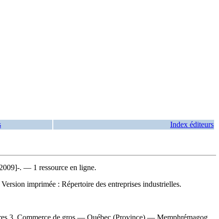
s
Index éditeurs
9]-. — 1 ressource en ligne.
—
Version imprimée :
Répertoire des entreprises industrielles.
ires 3. Commerce de gros — Québec (Province) — Memphrémagog