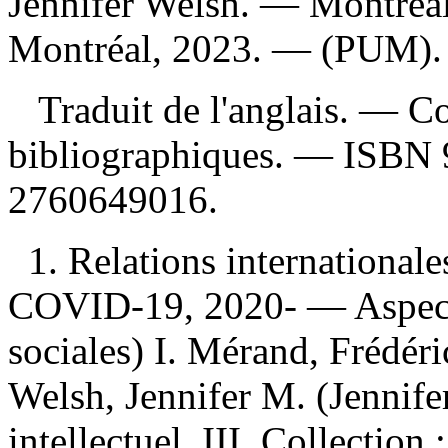
Jennifer Welsh. — Montréal 
Montréal, 2023. — (PUM).
Traduit de l'anglais. — C
bibliographiques. —
ISBN
2760649016
.
1. Relations international
COVID-19, 2020- — Aspect p
sociales) I. Mérand, Frédéric
Welsh, Jennifer M. (Jennife
intellectuel III. Collection