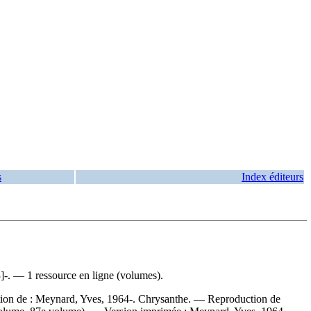
s
Index éditeurs
]-. — 1 ressource en ligne (volumes).
ion de :
Meynard, Yves, 1964-. Chrysanthe. —
Reproduction de