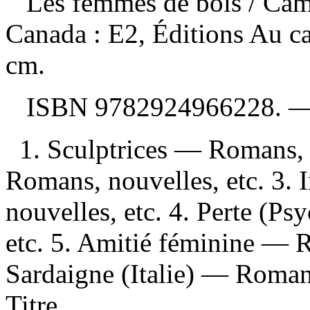
Les femmes de bois
/ Cam
Canada : E2, Éditions Au ca
cm.
ISBN
9782924966228
. 
1. Sculptrices — Romans, n
Romans, nouvelles, etc. 3
nouvelles, etc. 4. Perte (P
etc. 5. Amitié féminine — R
Sardaigne (Italie) — Romans
Titre.