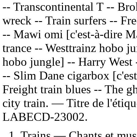
-- Transcontinental T -- Br
wreck -- Train surfers -- Fre
-- Mawi omi [c'est-à-dire 
trance -- Westtrainz hobo ju
hobo jungle] -- Harry West 
-- Slim Dane cigarbox [c'est
Freight train blues -- The g
city train. — Titre de l'éti
LABECD-23002.
1. Trains — Chants et mu