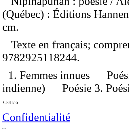
Nipinapunan : poésie
/ A
(Québec) : Éditions Hannen
cm.
Texte en français; compre
9782925118244
.
1. Femmes innues — Poési
indienne) — Poésie 3. Poésie
C841/.6
Confidentialité