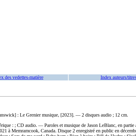
ex des vedettes-matière
Index auteurs/titre
swick] : Le Grenier musique, [2023]. — 2 disques audio ; 12 cm.
mérique : ; CD audio. — Paroles et musique de Jason LeBlanc, en partie
mai 2021 à Memramcook, Canada. Disque 2 enregistré en public en déc