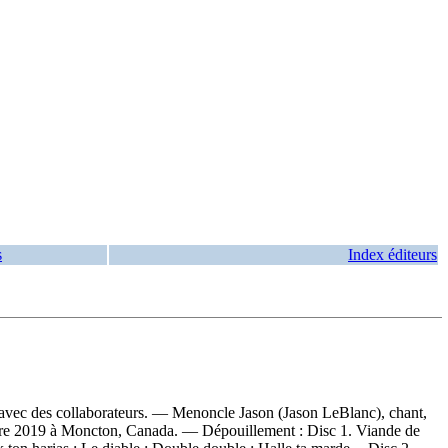
s
Index éditeurs
 avec des collaborateurs. — Menoncle Jason (Jason LeBlanc), chant,
embre 2019 à Moncton, Canada. —
Dépouillement :
Disc 1. Viande de