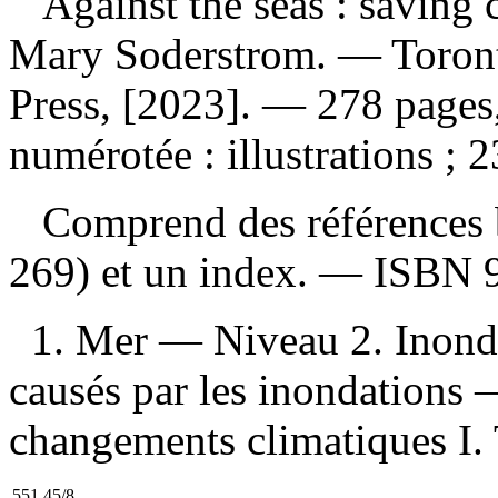
Against the seas : saving 
Mary Soderstrom. — Toront
Press, [2023]. — 278 pages
numérotée : illustrations ; 
Comprend des références b
269) et un index. —
ISBN
1. Mer — Niveau 2. Inon
causés par les inondations
changements climatiques I. 
551.45/8