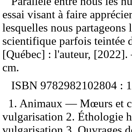
Parallèle entre nous les h
essai visant à faire apprécie
lesquelles nous partageons l
scientifique parfois teintée 
[Québec] : l'auteur, [2022].
cm.
ISBN
9782982102804 :
1
1. Animaux — Mœurs et 
vulgarisation 2. Éthologie
vulgarisation 3. Ouvrages de