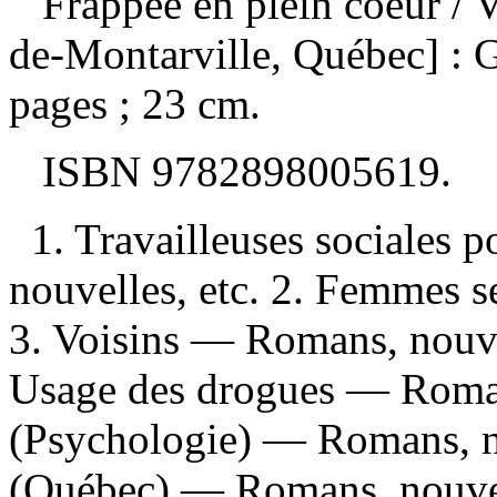
Frappée en plein coeur
/ 
de-Montarville, Québec] : G
pages ; 23 cm.
ISBN
9782898005619
.
1. Travailleuses sociales 
nouvelles, etc. 2. Femmes s
3. Voisins — Romans, nouve
Usage des drogues — Romans
(Psychologie) — Romans, no
(Québec) — Romans, nouvel