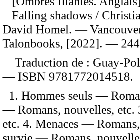
[Ombres filantes. Anglais
Falling shadows
/ Christi
David Homel. — Vancouver,
Talonbooks, [2022]. — 244 
Traduction de :
Guay-Poli
—
ISBN
9781772014518
.
1. Hommes seuls — Romans,
— Romans, nouvelles, etc. 
etc. 4. Menaces — Romans, n
survie — Romans, nouvelles,