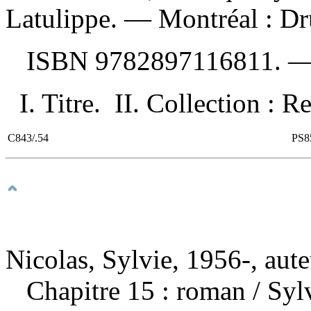
Latulippe. — Montréal : Dr
ISBN
9782897116811
. 
I. Titre. II. Collection : Re
C843/.54
PS8
Nicolas, Sylvie, 1956-, aute
Chapitre 15 : roman
/ Syl