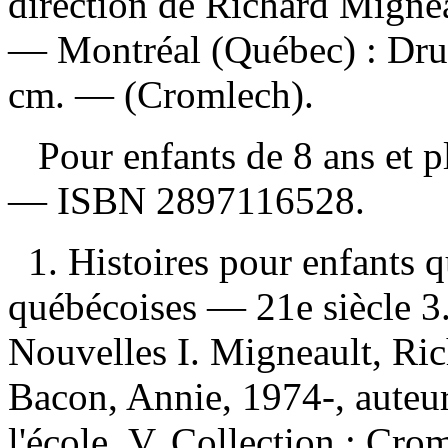
direction de Richard Mignea
— Montréal (Québec) : Drui
cm. — (Cromlech).
Pour enfants de 8 ans et 
—
ISBN
2897116528
.
1. Histoires pour enfants 
québécoises — 21e siècle 3
Nouvelles I. Migneault, Rich
Bacon, Annie, 1974-, auteur I
l'école V. Collection : Cro