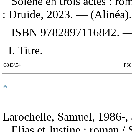
Solène en trois actes : r
: Druide, 2023. — (Alinéa).
ISBN
9782897116842
. 
I. Titre.
C843/.54
PS8
Larochelle, Samuel, 1986-, 
Elias et Justine : roman
/ 