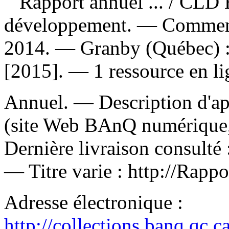
Rapport annuel ...
/ CLD 
développement. — Commence
2014. — Granby (Québec) 
[2015]. — 1 ressource en li
Annuel. — Description d'apr
(site Web BAnQ numérique, 
Dernière livraison consulté 
—
Titre varie :
http://Rappor
Adresse électronique :
http://collections.banq.qc.