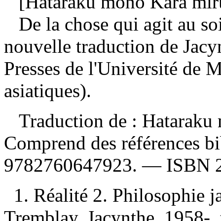
[Hataraku mono Kara miru
De la chose qui agit au so
nouvelle traduction de Jac
Presses de l'Université de
asiatiques).
Traduction de : Hataraku
Comprend des références b
9782760647923
. —
ISBN
1. Réalité 2. Philosophie j
Tremblay, Jacynthe, 1958-, t