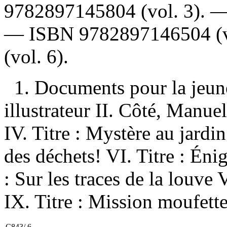
9782897145804
(vol. 3). 
—
ISBN
9782897146504
(
(vol. 6).
1. Documents pour la jeun
illustrateur II. Côté, Manuell
IV. Titre : Mystère au jardi
des déchets! VI. Titre : Éni
: Sur les traces de la louve 
IX. Titre : Mission moufette 
C843/.6