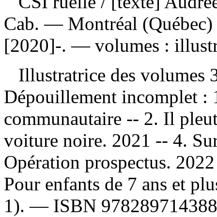
CSI ruelle
/ [texte] Audré
Cab. — Montréal (Québec) :
[2020]-. — volumes : illustr
Illustratrice des volumes 3
Dépouillement incomplet :
communautaire -- 2. Il pleut
voiture noire. 2021 -- 4. Sur
Opération prospectus. 2022
Pour enfants de 7 ans et pl
1). —
ISBN
97828971438