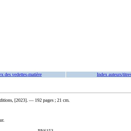
ex des vedettes-matière
Index auteurs/titre
ditions, [2023]. — 192 pages ; 21 cm.
ur.
PN6153