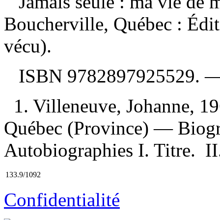
Jamais seule : ma vie de
Boucherville, Québec : Édi
vécu).
ISBN
9782897925529
. 
1. Villeneuve, Johanne, 
Québec (Province) — Biogr
Autobiographies I. Titre. II
133.9/1092
Confidentialité