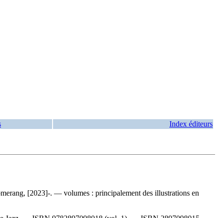
s
Index éditeurs
omerang, [2023]-. — volumes : principalement des illustrations en