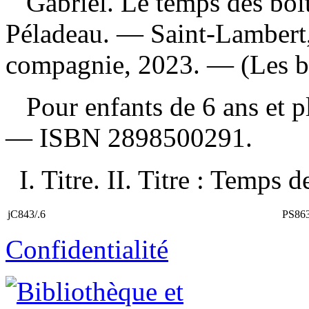
Gabriel. Le temps des boî
Péladeau. — Saint-Lambert
compagnie, 2023. — (Les boî
Pour enfants de 6 ans et 
—
ISBN
2898500291
.
I. Titre. II. Titre : Temps d
jC843/.6
PS86
Confidentialité