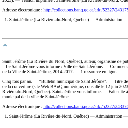
2023). —
Version imprimée :
Saint-Jérôme (La Rivière-du-Nord, Qu
Adresse électronique :
http://collections.banq.qc.ca/ark:/52327/24317
1. Saint-Jérôme (La Rivière-du-Nord, Québec) — Administration — P
Saint-Jérôme (La Rivière-du-Nord, Québec), auteur, organisme de pub
Le Saint-Jérôme vous informe
/ Ville de Saint-Jérôme. — Commence
de la Ville de Saint-Jérôme, 2014-2017. — 1 ressource en ligne.
Cinq fois par an. — "Bulletin municipal de Saint-Jérôme". — Titre de 
de la couverture (site Web BAnQ numérique, consulté le 12 juin 2023)
Rivière-du-Nord, Québec). Saint-Jérôme vous informe. —
Fait suite 
municipal de la ville de Saint-Jérôme.
Adresse électronique :
http://collections.banq.qc.ca/ark:/52327/24337
1. Saint-Jérôme (La Rivière-du-Nord, Québec) — Administration — P