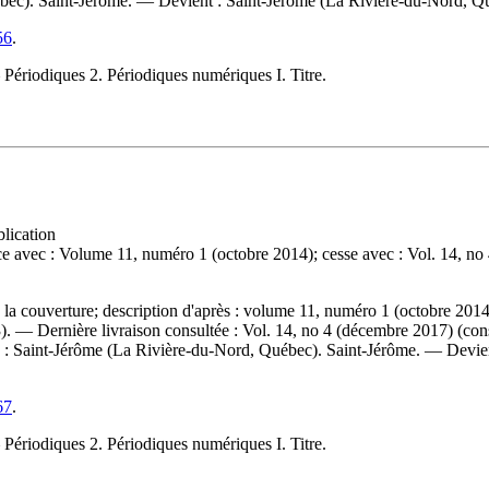
ébec). Saint-Jérôme. —
Devient :
Saint-Jérôme (La Rivière-du-Nord, Qu
56
.
ériodiques 2. Périodiques numériques I. Titre.
lication
 avec : Volume 11, numéro 1 (octobre 2014); cesse avec : Vol. 14, n
la couverture; description d'après : volume 11, numéro 1 (octobre 2014
. — Dernière livraison consultée : Vol. 14, no 4 (décembre 2017) (con
à :
Saint-Jérôme (La Rivière-du-Nord, Québec). Saint-Jérôme. —
Devie
67
.
ériodiques 2. Périodiques numériques I. Titre.