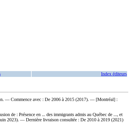
s
Index éditeurs
clusion. — Commence avec : De 2006 à 2015 (2017). — [Montréal] :
usion de : Présence en ... des immigrants admis au Québec de ..., et
 juin 2023). — Dernière livraison consultée : De 2010 à 2019 (2021)