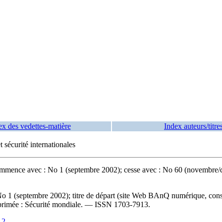
ex des vedettes-matière
Index auteurs/titre
 sécurité internationales
ommence avec : No 1 (septembre 2002); cesse avec : No 60 (novembre/d
No 1 (septembre 2002); titre de départ (site Web BAnQ numérique, consu
primée :
Sécurité mondiale. —
ISSN
1703-7913.
12
.