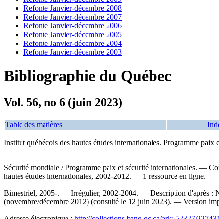
Refonte Janvier-décembre 2008
Refonte Janvier-décembre 2007
Refonte Janvier-décembre 2006
Refonte Janvier-décembre 2005
Refonte Janvier-décembre 2004
Refonte Janvier-décembre 2003
Bibliographie du Québec
Vol. 56, no 6 (juin 2023)
Table des matières
Ind
Institut québécois des hautes études internationales. Programme paix et
Sécurité mondiale
/ Programme paix et sécurité internationales. — C
hautes études internationales, 2002-2012. — 1 ressource en ligne.
Bimestriel, 2005-. — Irrégulier, 2002-2004. — Description d'après : 
(novembre/décembre 2012) (consulté le 12 juin 2023). —
Version im
Adresse électronique :
http://collections.banq.qc.ca/ark:/52327/22743