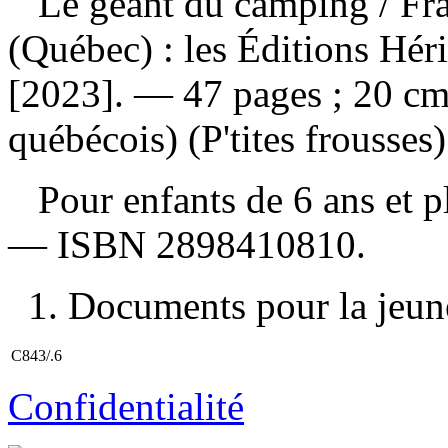
Le géant du camping
/ Fr
(Québec) : les Éditions Hér
[2023]. — 47 pages ; 20 cm
québécois) (P'tites frousses)
Pour enfants de 6 ans et 
—
ISBN
2898410810
.
1. Documents pour la jeune
C843/.6
Confidentialité