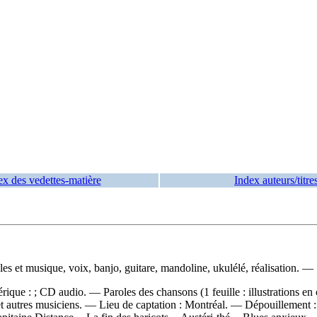
ex des vedettes-matière
Index auteurs/titre
les et musique, voix, banjo, guitare, mandoline, ukulélé, réalisation. 
ique : ; CD audio. — Paroles des chansons (1 feuille : illustrations en
 et autres musiciens. — Lieu de captation : Montréal. —
Dépouillement 