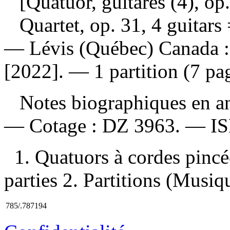
[Quatuor, guitares (4), op.
Quartet, op. 31, 4 guitars
— Lévis (Québec) Canada : 
[2022]. — 1 partition (7 pag
Notes biographiques en ang
—
Cotage :
DZ 3963. —
I
1. Quatuors à cordes pincé
parties 2. Partitions (Musiqu
785/.787194