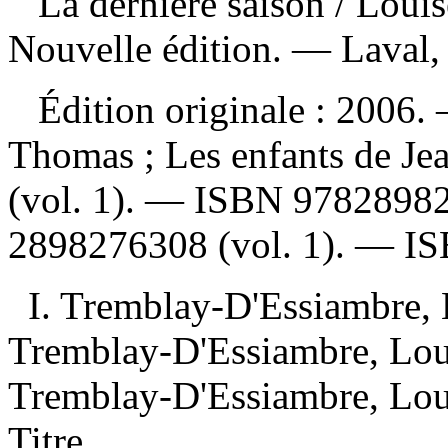
La dernière saison
/ Loui
Nouvelle édition. — Laval,
Édition originale : 2006
Thomas ; Les enfants de J
(vol. 1). —
ISBN
9782898
2898276308
(vol. 1). —
I
I. Tremblay-D'Essiambre, L
Tremblay-D'Essiambre, Loui
Tremblay-D'Essiambre, Loui
Titre.