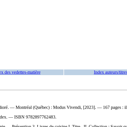
ex des vedettes-matière
Index auteurs/titre
oré. — Montréal (Québec) : Modus Vivendi, [2023]. — 167 pages : ill
index. —
ISBN
9782897762483
.
e — Prévention 3. Livres de cuisine I. Titre. II. Collection : Savoir q