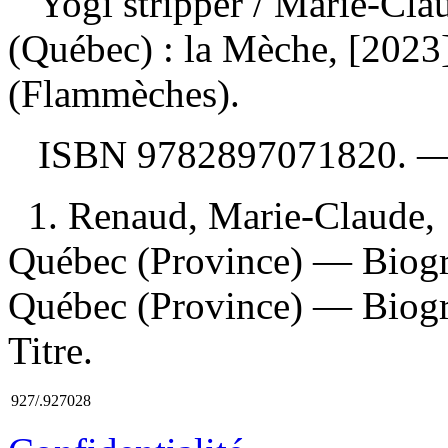
Yogi stripper
/ Marie-Cla
(Québec) : la Mèche, [2023
(Flammèches).
ISBN
9782897071820
. 
1. Renaud, Marie-Claude, 
Québec (Province) — Biogr
Québec (Province) — Biogra
Titre.
927/.927028